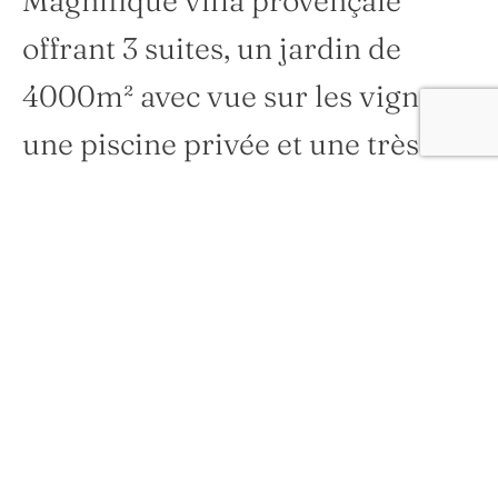
Magnifique villa provençale
offrant 3 suites, un jardin de
4000m² avec vue sur les vignes,
une piscine privée et une très
belle terrasse.
160 m2
6 (max)
3 suites
Terrasses ou balcon
Jardin avec des vignes
Piscine