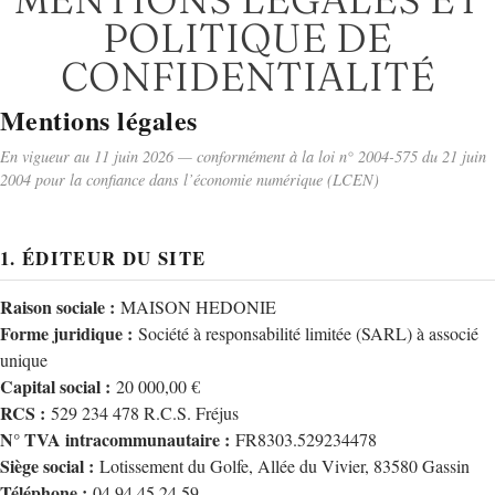
POLITIQUE DE
CONFIDENTIALITÉ
Mentions légales
En vigueur au 11 juin 2026 — conformément à la loi n° 2004-575 du 21 juin
2004 pour la confiance dans l’économie numérique (LCEN)
1. ÉDITEUR DU SITE
Raison sociale :
MAISON HEDONIE
Forme juridique :
Société à responsabilité limitée (SARL) à associé
unique
Capital social :
20 000,00 €
RCS :
529 234 478 R.C.S. Fréjus
N° TVA intracommunautaire :
FR8303.529234478
Siège social :
Lotissement du Golfe, Allée du Vivier, 83580 Gassin
Téléphone :
04 94 45 24 59