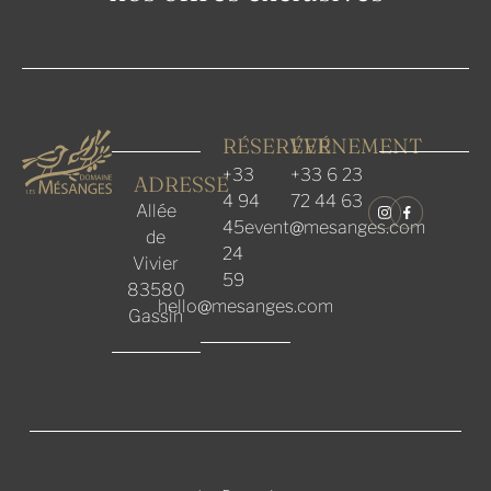
RÉSERVER
ÉVÉNEMENT
+33
+33 6 23
ADRESSE
4 94
72 44 63
Allée
45
event@mesanges.com
de
24
Vivier
59
83580
hello@mesanges.com
Gassin